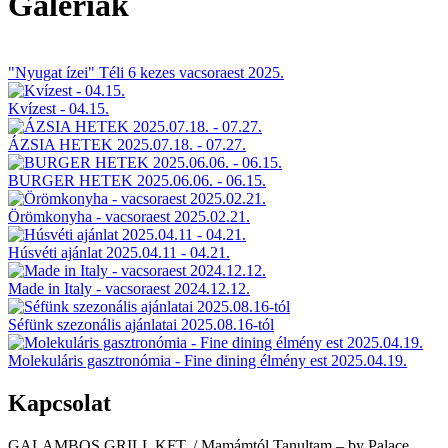
Galériák
"Nyugat ízei" Téli 6 kezes vacsoraest 2025.
Kvízest - 04.15.
ÁZSIA HETEK 2025.07.18. - 07.27.
BURGER HETEK 2025.06.06. - 06.15.
Örömkonyha - vacsoraest 2025.02.21.
Húsvéti ajánlat 2025.04.11 - 04.21.
Made in Italy - vacsoraest 2024.12.12.
Séfünk szezonális ajánlatai 2025.08.16-tól
Molekuláris gasztronómia - Fine dining élmény est 2025.04.19.
Kapcsolat
GALAMBOS GRILL KFT. / Mamámtól Tanultam – by Palace