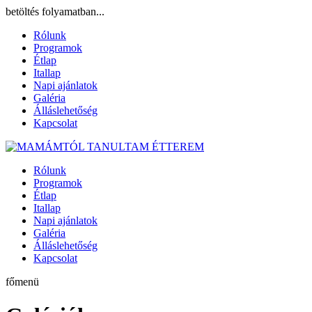
betöltés folyamatban...
Rólunk
Programok
Étlap
Itallap
Napi ajánlatok
Galéria
Álláslehetőség
Kapcsolat
Rólunk
Programok
Étlap
Itallap
Napi ajánlatok
Galéria
Álláslehetőség
Kapcsolat
főmenü