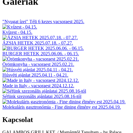
Galériák
"Nyugat ízei" Téli 6 kezes vacsoraest 2025.
Kvízest - 04.15.
ÁZSIA HETEK 2025.07.18. - 07.27.
BURGER HETEK 2025.06.06. - 06.15.
Örömkonyha - vacsoraest 2025.02.21.
Húsvéti ajánlat 2025.04.11 - 04.21.
Made in Italy - vacsoraest 2024.12.12.
Séfünk szezonális ajánlatai 2025.08.16-tól
Molekuláris gasztronómia - Fine dining élmény est 2025.04.19.
Kapcsolat
GALAMBOS GRILL KFT. / Mamámtól Tanultam – by Palace