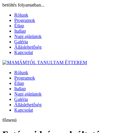
betöltés folyamatban...
Rólunk
Programok
Étlap
Itallap
Napi ajánlatok
Galéria
Álláslehetőség
Kapcsolat
Rólunk
Programok
Étlap
Itallap
Napi ajánlatok
Galéria
Álláslehetőség
Kapcsolat
főmenü