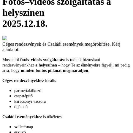
Fotós–videós szolgáltatás a
helyszínen
2025.12.18.
Céges rendezvények és Családi események megörökítése. Kérj
ajánlatot!
Mostantól
fotós–videós szolgáltatást
is tudunk biztosítani
rendezvényeinkhez
a helyszínen
– hogy Te az élményekre figyelj, mi pedig
arra, hogy
minden fontos pillanat megmaradjon
.
Céges rendezvényekhez
ideális:
partnertalálkozó
csapatépítő
karácsonyi vacsora
díjátadó
Családi eseményekhez
is tökéletes:
születésnap
esküvő