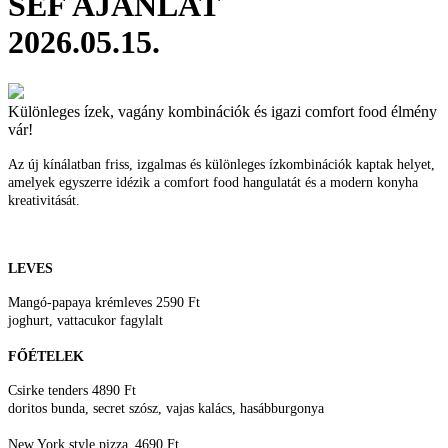
SÉF AJÁNLAT
2026.05.15.
Különleges ízek, vagány kombinációk és igazi comfort food élmény
vár!
Az új kínálatban friss, izgalmas és különleges ízkombinációk kaptak helyet,
amelyek egyszerre idézik a comfort food hangulatát és a modern konyha
kreativitását.
LEVES
Mangó-papaya krémleves 2590 Ft
joghurt, vattacukor fagylalt
FŐÉTELEK
Csirke tenders 4890 Ft
doritos bunda, secret szósz, vajas kalács, hasábburgonya
New York style pizza 4690 Ft