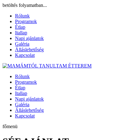
betöltés folyamatban...
Rólunk
Programok
Étlap
Itallap
Napi ajánlatok
Galéria
Álláslehetőség
Kapcsolat
Rólunk
Programok
Étlap
Itallap
Napi ajánlatok
Galéria
Álláslehetőség
Kapcsolat
főmenü